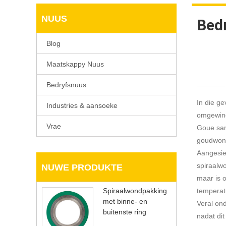
NUUS
Bed
Blog
Maatskappy Nuus
Bedryfsnuus
In die ge
Industries & aansoeke
omgewing
Vrae
Goue sam
goudwondp
Aangesien
spiraalwo
NUWE PRODUKTE
maar is o
Spiraalwondpakking
temperat
met binne- en
Veral on
buitenste ring
nadat di