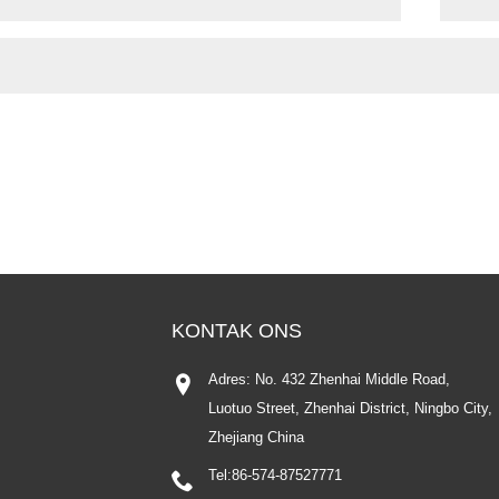
KONTAK ONS
Adres: No. 432 Zhenhai Middle Road,
Luotuo Street, Zhenhai District, Ningbo City,
Zhejiang China
Tel:
86-574-87527771