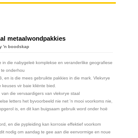
taal metaalwondpakkies
my 'n boodskap
ie in die nabygeleë komplekse en veranderlike geografiese
n te onderhou
, en is die mees gebruikte pakkies in die mark. Vlekvrye
keuses vir baie kliënte bied.
 van die vervaardigers van vlekvrye staal
lse letters het byvoorbeeld nie net 'n mooi voorkoms nie,
t opgerol is, en dit kan buigsaam gebruik word onder hoë
d, en die pypleiding kan korrosie effektief voorkom
is dit nodig om aandag te gee aan die eenvormige en noue