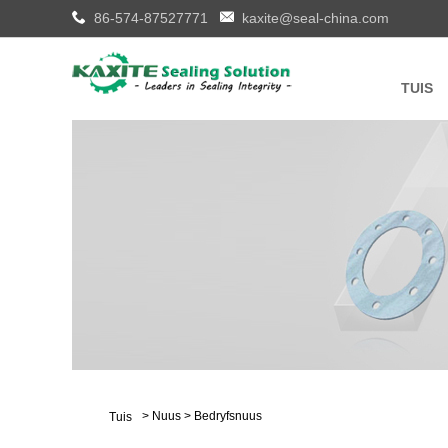
86-574-87527771
kaxite@seal-china.com
TUIS
>
Nuus
>
Bedryfsnuus
Tuis