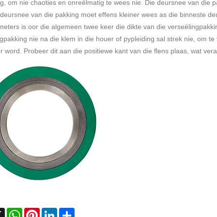
g, om nie chaoties en onreëlmatig te wees nie. Die deursnee van die pa
deursnee van die pakking moet effens kleiner wees as die binneste deu
eters is oor die algemeen twee keer die dikte van die verseëlingpakki
gpakking nie na die klem in die houer of pypleiding sal strek nie, om te 
word. Probeer dit aan die positiewe kant van die flens plaas, wat veral 
ebook
X
WhatsApp
Pinterest
LinkedIn
Share