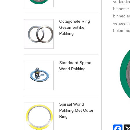
verbindin
binneste 
binnediam
Octagonale Ring
verseëlin
Gesamentlike
belemmer 
Pakking
Standaard Spiraal
Wond Pakking
Spiraal Wond
Pakking Met Outer
Ring
Fac