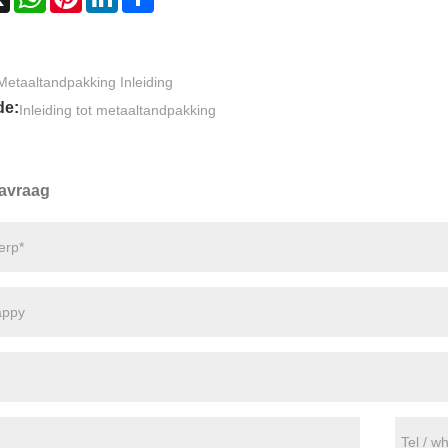
Metaaltandpakking Inleiding
de:
Inleiding tot metaaltandpakking
avraag