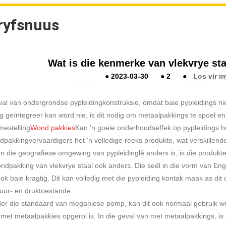
ryfsnuus
Wat is die kenmerke van vlekvrye s
●
2023-03-30
●
2
●
Los vir 
val van ondergrondse pypleidingkonstruksie, omdat baie pypleidings n
 geïntegreer kan word nie, is dit nodig om metaalpakkings te spoel e
estelling
Wond pakkies
Kan 'n goeie onderhoudseffek op pypleidings hê
akkingvervaardigers het 'n volledige reeks produkte, wat verskillende 
 die geografiese omgewing van pypleidinglê anders is, is die produkte
ndpakking van vlekvrye staal ook anders. Die seël in die vorm van Enge
ok baie kragtig. Dit kan volledig met die pypleiding kontak maak as di
uur- en druktoestande.
der die standaard van meganiese pomp, kan dit ook normaal gebruik wor
t met metaalpakkies opgerol is. In die geval van met metaalpakkings, 