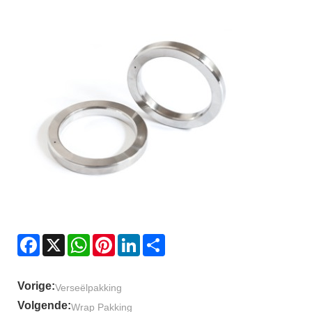
Facebook
X
WhatsApp
Pinterest
LinkedIn
Share
Vorige:
Verseëlpakking
Volgende:
Wrap Pakking