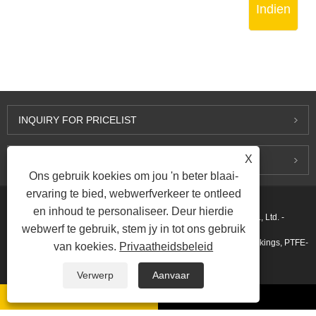
Indien
INQUIRY FOR PRICELIST
X
KONTAK ONS
Ons gebruik koekies om jou 'n beter blaai-
ervaring te bied, webwerfverkeer te ontleed
en inhoud te personaliseer. Deur hierdie
Kopiereg © 2015-2026 Ningbo Kaxite Sealing Materials Co., Ltd. -
webwerf te gebruik, stem jy in tot ons gebruik
Spiraalwondpakkings, uitgebreide grafietpakkings, ringgewrigpakkings, PTFE-
van koekies.
Privaatheidsbeleid
pakkings - Alle regte voorbehou.
Verwerp
Aanvaar
Skakels
Sitemap
RSS
XML
Privacy Policy