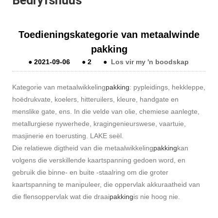
Bedryfsnuus
Toedieningskategorie van metaalwinde
pakking
●
2021-09-06
●
2
●
Los vir my 'n boodskap
Kategorie van metaalwikkeling
pakking
: pypleidings, hekkleppe,
hoëdrukvate, koelers, hitteruilers, kleure, handgate en
menslike gate, ens. In die velde van olie, chemiese aanlegte,
metallurgiese nywerhede, kragingenieurswese, vaartuie,
masjinerie en toerusting. LAKE seël.
Die relatiewe digtheid van die metaalwikkeling
pakking
kan
volgens die verskillende kaartspanning gedoen word, en
gebruik die binne- en buite -staalring om die groter
kaartspanning te manipuleer, die oppervlak akkuraatheid van
die flensoppervlak wat die draai
pakking
is nie hoog nie.