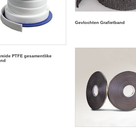
Gevlochten Grafietband
breide PTFE gesamentlike
and