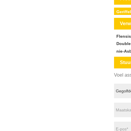
Geriffe
Verw
Flensis
Double
nie-As
Stuu
Voel ass