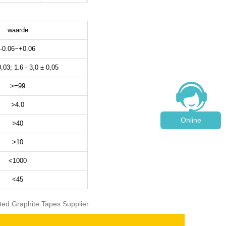
waarde
-0.06~+0.06
,03; 1.6 - 3,0 ± 0,05
>=99
>4.0
Online
>40
>10
<1000
<45
ted Graphite Tapes Supplier