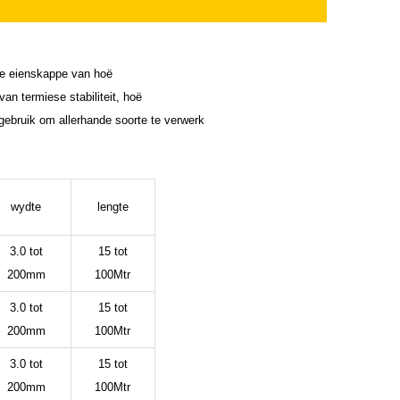
die eienskappe van hoë
an termiese stabiliteit, hoë
gebruik om allerhande soorte te verwerk
wydte
lengte
3.0 tot
15 tot
200mm
100Mtr
3.0 tot
15 tot
200mm
100Mtr
3.0 tot
15 tot
200mm
100Mtr