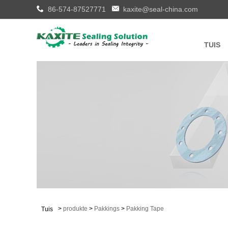
86-574-87527771
kaxite@seal-china.com
TUIS
>
produkte
>
Pakkings
>
Pakking Tape
Tuis