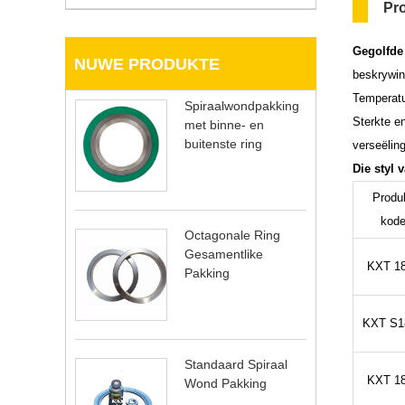
Pr
Gegolfde 
NUWE PRODUKTE
beskrywing
Temperatuu
Spiraalwondpakking
Sterkte e
met binne- en
buitenste ring
verseëling
Die styl 
Produ
kod
Octagonale Ring
Gesamentlike
KXT 1
Pakking
KXT S1
Standaard Spiraal
KXT 1
Wond Pakking